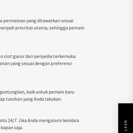
a permainan yang ditawarkan sesuai
menjadi prioritas utama, sehingga pemain
 slot gacor dari penyedia terkemuka.
nan yang sesuai dengan preferensi
guntungkan, baik untuk pemain baru
ap taruhan yang Anda lakukan.
tu 24/7. Jika Anda mengalami kendala
kapan saja.