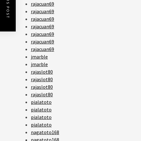
PREVIOUS POST
rajacuan69
rajacuan69
rajacuan69
rajacuan69
rajacuan69
rajacuan69
rajacuan69
jmarble
jmarble
rajaslot80
rajaslot80
rajaslot80
rajaslot80
pialatoto
pialatoto
pialatoto
pialatoto
nagatoto168
nagatoto168