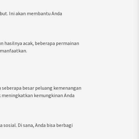
but. Ini akan membantu Anda
n hasilnya acak, beberapa permainan
 manfaatkan.
an seberapa besar peluang kemenangan
tuk meningkatkan kemungkinan Anda
osial. Di sana, Anda bisa berbagi