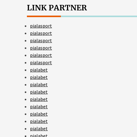
LINK PARTNER
pialasport
pialasport
pialasport
pialasport
pialasport
pialasport
pialabet
pialabet
pialabet
pialabet
pialabet
pialabet
pialabet
pialabet
pialabet
pialabet