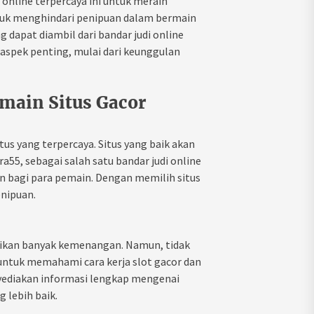
 online terpercaya ini untuk meraih
tuk menghindari penipuan dalam bermain
 dapat diambil dari bandar judi online
aspek penting, mulai dari keunggulan
main Situs Gacor
us yang terpercaya. Situs yang baik akan
a55, sebagai salah satu bandar judi online
 bagi para pemain. Dengan memilih situs
enipuan.
erikan banyak kemenangan. Namun, tidak
untuk memahami cara kerja slot gacor dan
nyediakan informasi lengkap mengenai
lebih baik.