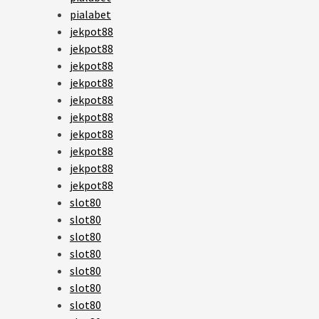
pialabet
jekpot88
jekpot88
jekpot88
jekpot88
jekpot88
jekpot88
jekpot88
jekpot88
jekpot88
jekpot88
slot80
slot80
slot80
slot80
slot80
slot80
slot80