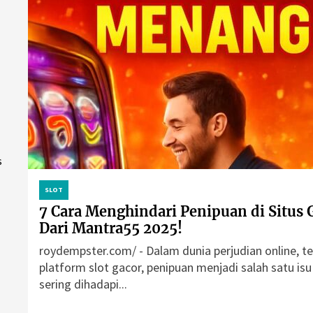
s
SLOT
7 Cara Menghindari Penipuan di Situs G
Dari Mantra55 2025!
roydempster.com/ - Dalam dunia perjudian online, t
platform slot gacor, penipuan menjadi salah satu isu
sering dihadapi...