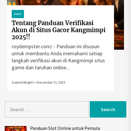
SLOT
Tentang Panduan Verifikasi
Akun di Situs Gacor Kangmimpi
2025!!
roydempster.com/ - Panduan ini disusun
untuk membantu Anda memahami setiap
langkah verifikasi akun di Kangmimpi situs
game dan taruhan online...
Gabriel Wright
December 31, 2025
S
e
a
r
Panduan Slot Online untuk Pemula