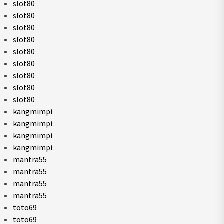
slot80
slot80
slot80
slot80
slot80
slot80
slot80
slot80
slot80
kangmimpi
kangmimpi
kangmimpi
kangmimpi
mantra55
mantra55
mantra55
mantra55
toto69
toto69