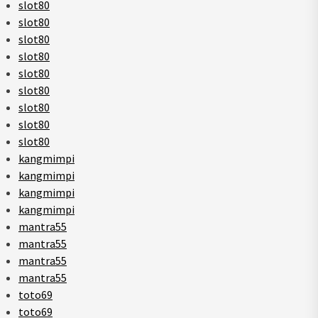
slot80
slot80
slot80
slot80
slot80
slot80
slot80
slot80
slot80
kangmimpi
kangmimpi
kangmimpi
kangmimpi
mantra55
mantra55
mantra55
mantra55
toto69
toto69