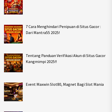
c
h
f
o
r
7 Cara Menghindari Penipuan di Situs Gacor :
:
Dari Mantra55 2025!
Tentang Panduan Verifikasi Akun di Situs Gacor
Kangmimpi 2025!!
Event Maxwin Slot80, Magnet Bagi Slot Mania