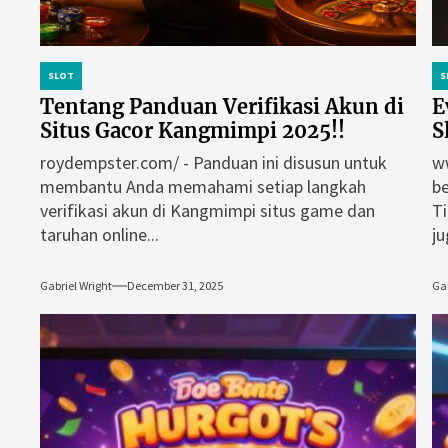
SLOT
S
Tentang Panduan Verifikasi Akun di
E
Situs Gacor Kangmimpi 2025!!
S
roydempster.com/ - Panduan ini disusun untuk
w
membantu Anda memahami setiap langkah
be
verifikasi akun di Kangmimpi situs game dan
Ti
taruhan online...
ju
Gabriel Wright
December 31, 2025
Gab