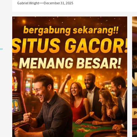
Gabriel Wright
December 31, 2025