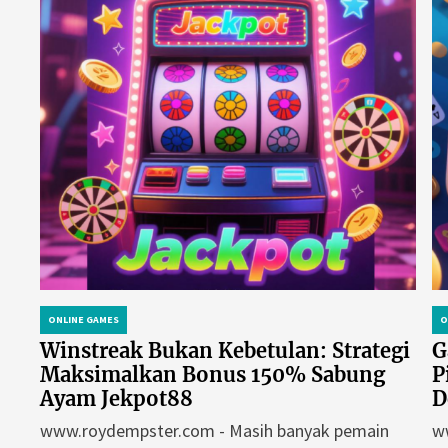
ONLINE GAMES
O
Winstreak Bukan Kebetulan: Strategi
G
Maksimalkan Bonus 150% Sabung
P
Ayam Jekpot88
D
www.roydempster.com - Masih banyak pemain
ww