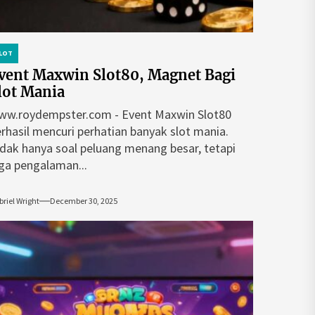
LOT
vent Maxwin Slot80, Magnet Bagi
lot Mania
ww.roydempster.com - Event Maxwin Slot80
rhasil mencuri perhatian banyak slot mania.
dak hanya soal peluang menang besar, tetapi
ga pengalaman...
riel Wright
December 30, 2025