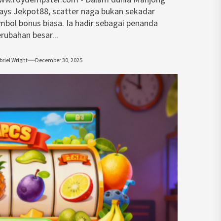
ys Jekpot88, scatter naga bukan sekadar
mbol bonus biasa. Ia hadir sebagai penanda
rubahan besar...
riel Wright
December 30, 2025