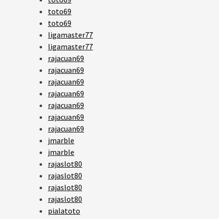
toto69
toto69
ligamaster77
ligamaster77
rajacuan69
rajacuan69
rajacuan69
rajacuan69
rajacuan69
rajacuan69
rajacuan69
jmarble
jmarble
rajaslot80
rajaslot80
rajaslot80
rajaslot80
pialatoto