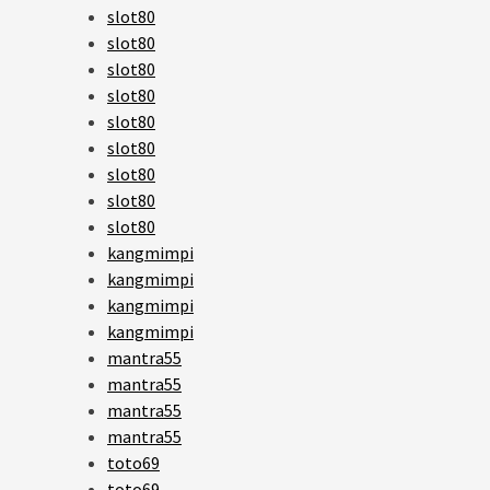
slot80
slot80
slot80
slot80
slot80
slot80
slot80
slot80
slot80
kangmimpi
kangmimpi
kangmimpi
kangmimpi
mantra55
mantra55
mantra55
mantra55
toto69
toto69