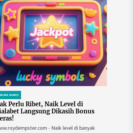
NLINE GAMES
ak Perlu Ribet, Naik Level di
ialabet Langsung Dikasih Bonus
eras!
w.roydempster.com - Naik level di banyak