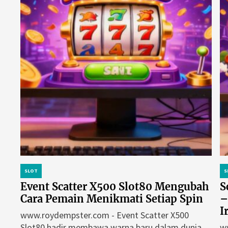
SLOT
S
Event Scatter X500 Slot80 Mengubah
S
Cara Pemain Menikmati Setiap Spin
–
I
www.roydempster.com - Event Scatter X500
Slot80 hadir membawa warna baru dalam dunia
w