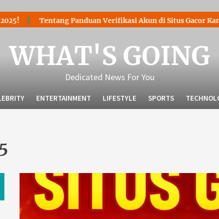
g Panduan Verifikasi Akun di Situs Gacor Kangmimpi 2025!!
WHAT'S GOING
Dedicated News For You
LEBRITY
ENTERTAINMENT
LIFESTYLE
SPORTS
TECHNOL
5