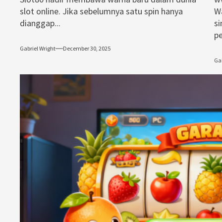
slot online. Jika sebelumnya satu spin hanya
Wa
dianggap...
si
pe
Gabriel Wright
December 30, 2025
Gab