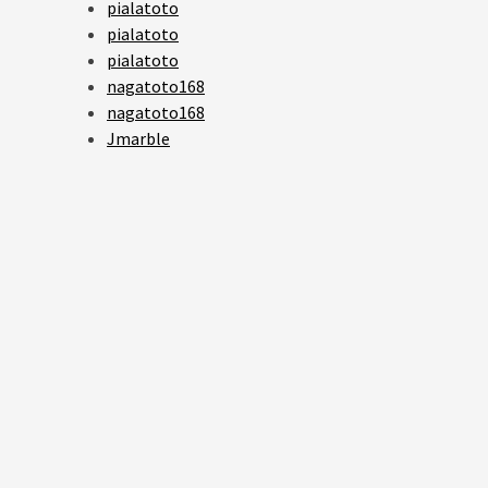
pialatoto
pialatoto
pialatoto
nagatoto168
nagatoto168
Jmarble