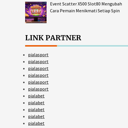
Event Scatter X500 Slot80 Mengubah
Cara Pemain Menikmati Setiap Spin
LINK PARTNER
pialasport
pialasport
pialasport
pialasport
pialasport
pialasport
pialabet
pialabet
pialabet
pialabet
pialabet