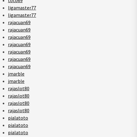
toto69
ligamaster77
ligamaster77
rajacuan69
rajacuan69
rajacuan69
rajacuan69
rajacuan69
rajacuan69
rajacuan69
jmarble
jmarble
rajaslot80
rajaslot80
rajaslot80
rajaslot80
pialatoto
pialatoto
pialatoto