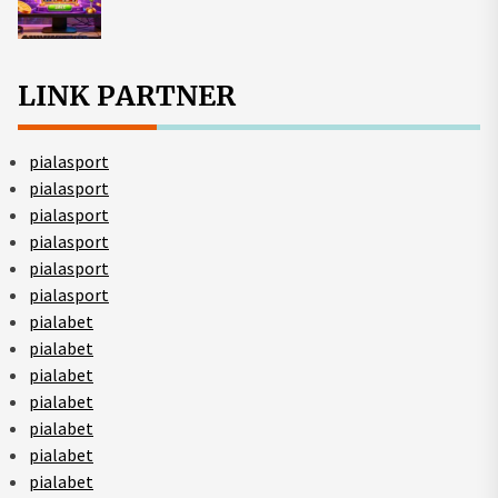
LINK PARTNER
pialasport
pialasport
pialasport
pialasport
pialasport
pialasport
pialabet
pialabet
pialabet
pialabet
pialabet
pialabet
pialabet