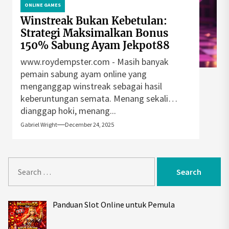
ONLINE GAMES
Winstreak Bukan Kebetulan:
Strategi Maksimalkan Bonus
150% Sabung Ayam Jekpot88
www.roydempster.com - Masih banyak
pemain sabung ayam online yang
menganggap winstreak sebagai hasil
keberuntungan semata. Menang sekali
dianggap hoki, menang...
Gabriel Wright
December 24, 2025
S
e
a
r
Panduan Slot Online untuk Pemula
c
h